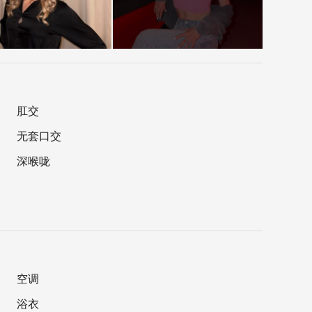
肛交
无套口交
深喉咙
空调
浴衣