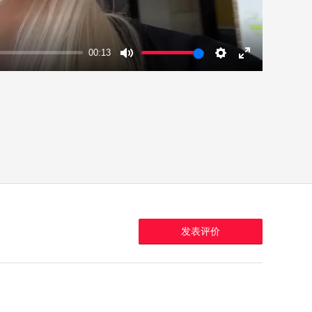
00:13
Mute
Settings
Enter
fullscreen
发表评价