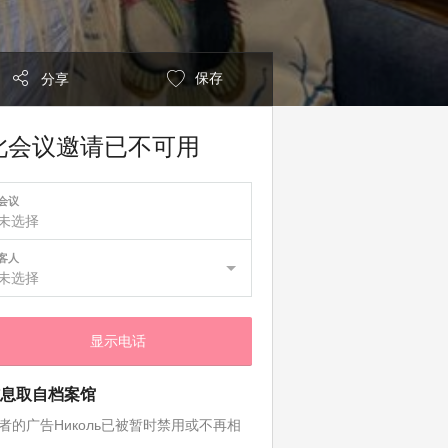
保存
分享
此会议邀请已不可用
会议
未选择
客人
未选择
显示电话
息取自档案馆
者的广告Николь已被暂时禁用或不再相
。